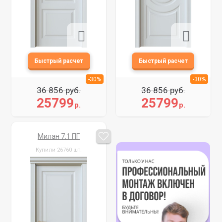
-30%
-30%
36 856 руб.
36 856 руб.
25799
25799
р.
р.
Милан 7.1 ПГ
Купили 26760 шт.