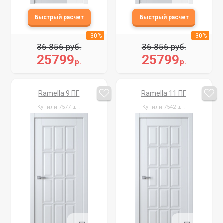
-30%
-30%
36 856 руб.
36 856 руб.
25799
25799
р.
р.
Ramella 9 ПГ
Ramella 11 ПГ
Купили 7577 шт.
Купили 7542 шт.