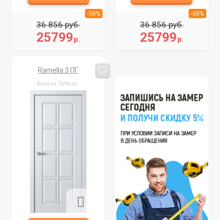
-30%
-30%
36 856 руб.
36 856 руб.
25799
25799
р.
р.
Ramella 3 ПГ
Купили 7694 шт.