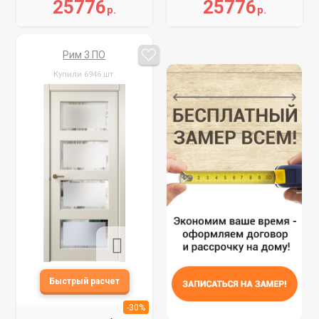
25776
25776
р.
р.
Рим 3 ПО
Купили 6946 шт.
-30%