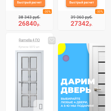
-30%
-30%
38 343 руб.
39 060 руб.
26840
27342
р.
р.
Ramella 4 ПО
Купили 5072 шт.