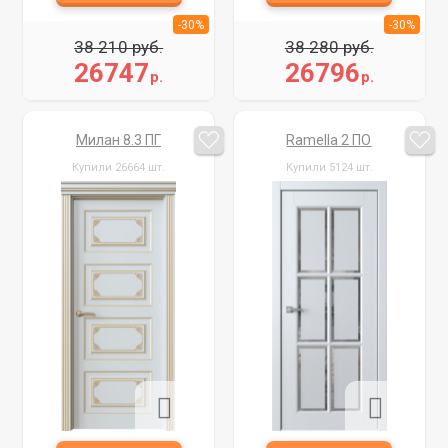
-30%
-30%
38 210 руб.
38 280 руб.
26747
26796
р.
р.
Милан 8.3 ПГ
Ramella 2 ПО
Купили 26664 шт.
Купили 5124 шт.