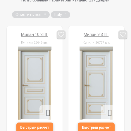
По выбранным параметрам найдено:
237
дверей
Очистить всё
Italy
Милан 10.3 ПГ
Милан 9.3 ПГ
Купили 26646 шт.
Купили 26757 шт.