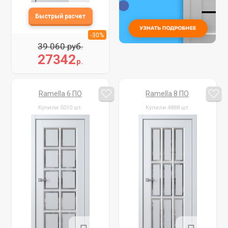
-30%
39 060 руб.
27342
р.
Ramella 6 ПО
Ramella 8 ПО
Купили 5010 шт.
Купили 4888 шт.