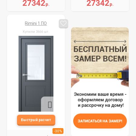
27342
27342
р.
р.
Rimini 1 ПО
Купили 3666 шт.
-30%