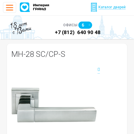
Каталог дверей
18 лет
6
ОФИСЫ
с Вами
)
640 90 48
+7 (812)
640 90 48
+7
MH-28 SC/CP-S