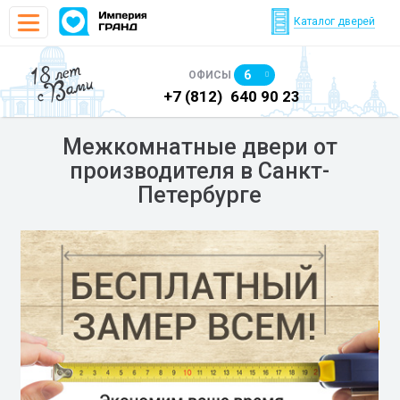
Каталог дверей
18 лет
6
ОФИСЫ
с Вами
)
640 90 05
+7 (812)
640 90 23
+7
Межкомнатные двери от
производителя в Санкт-
Петербурге