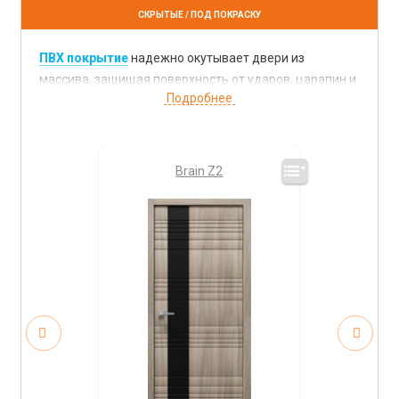
СКРЫТЫЕ / ПОД ПОКРАСКУ
ПВХ покрытие
надежно окутывает двери из
массива, защищая поверхность от ударов, царапин и
воздействия света и влаги. Такие двери легко
моются и не боятся бытовых моющих средств. При
грамотном уходе и эксплуатации такие двери
прослужат вам долго и будут радовать своим
Brain Z2
безупречным внешним видом