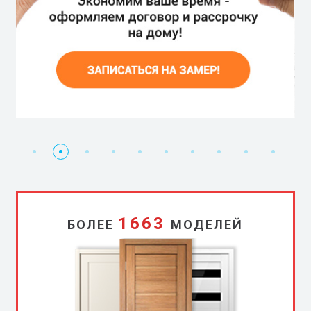
Дарим
Бесплатный
Дарим
Ручки
Доставка
Установка
Скидка
Двери
Чистый
Рассрочк
двери
замер
скидку
в
в
бесплатно
5%
без
монтаж
0%
3%!
подарок!
подарок
монтажа
1663
БОЛЕЕ
МОДЕЛЕЙ