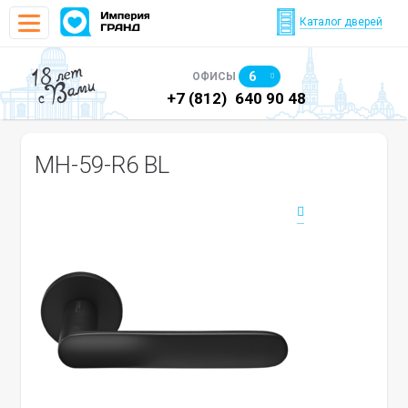
Каталог дверей
18 лет
6
ОФИСЫ
с Вами
)
640 90 48
+7 (812)
640 90 48
+7
MH-59-R6 BL