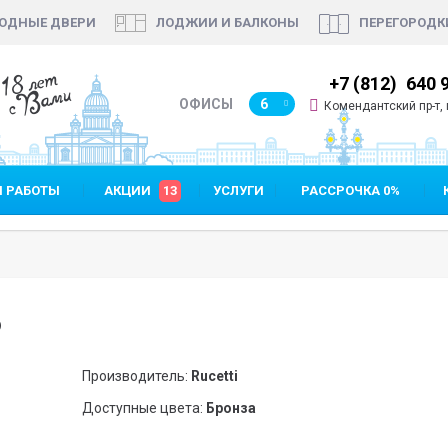
ОДНЫЕ ДВЕРИ
ЛОДЖИИ И БАЛКОНЫ
ПЕРЕГОРОДК
18 лет
7 (812)
640 90 48
+7 (812)
640 
с Вами
ОФИСЫ
6
Комендантский пр-т, п
 РАБОТЫ
АКЦИИ
13
УСЛУГИ
РАССРОЧКА 0%
B
Производитель:
Rucetti
Доступные цвета:
Бронза