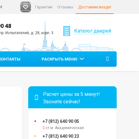
И
Гарантии
Отзывы
Доставим везде!
90 48
+7 (812)
640 90 05
Каталог дверей
р. Испытателей, д. 28, корп. 3
КОНТАКТЫ
РАСКРЫТЬ МЕНЮ
Расчет цены за 5 минут!
Звоните сейчас!
+7 (812)
640 90 05
ст.м. Академическая
+7 (812)
640 90 23