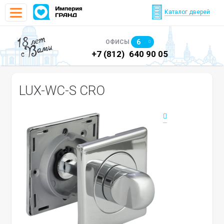
Каталог дверей
18 лет
6
ОФИСЫ
с Вами
)
640 90 48
+7 (812)
640 90 05
+7
LUX-WC-S CRO