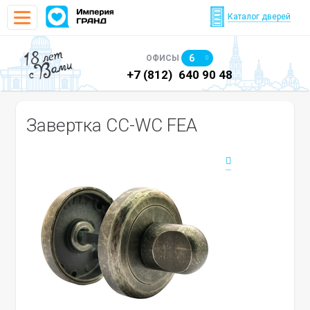
Каталог дверей
18 лет
6
ОФИСЫ
с Вами
)
640 90 48
+7 (812)
640 90 48
+7
Завертка CC-WC FEA