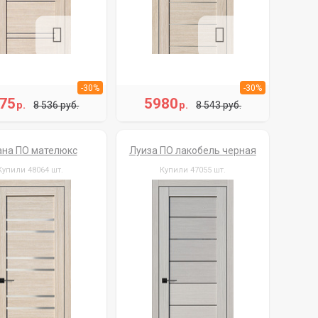
-30%
-30%
75
5980
р.
р.
8 536 руб.
8 543 руб.
на ПО мателюкс
Луиза ПО лакобель черная
Купили 48064 шт.
Купили 47055 шт.