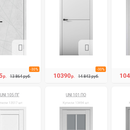
-30%
-30%
5
10390
10
р.
р.
13 864 руб.
14 843 руб.
UNI 105 ПГ
UNI 101 ПО
пили 13517 шт.
Купили 13494 шт.