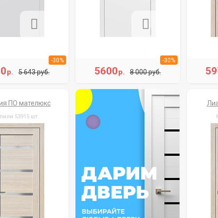
-30%
-30%
50
5600
59
р.
р.
5 643 руб.
8 000 руб.
ия ПО мателюкс
Лиа
пили 53915 шт.