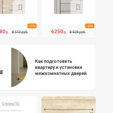
-30%
-30%
80
6250
р.
р.
8 543 руб.
8 929 руб.
Как подготовить
квартиру к установке
межкомнатных дверей
Стелла ПО
Купили 14460 шт.