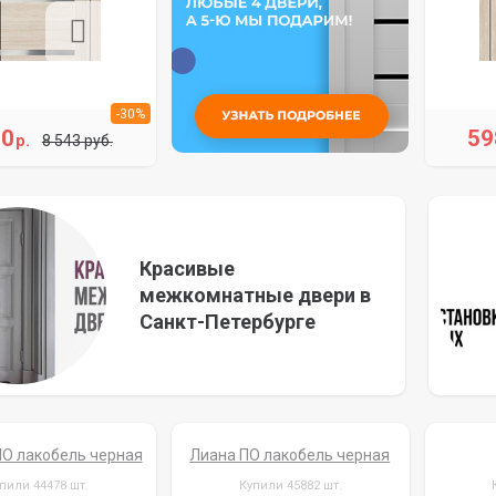
-30%
80
59
р.
8 543 руб.
Красивые
межкомнатные двери в
Санкт-Петербурге
О лакобель черная
Лиана ПО лакобель черная
пили 44478 шт.
Купили 45882 шт.