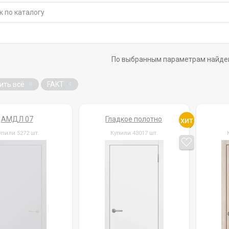
По выбранным параметрам найде
ить всё
FAKT
АМДЛ 07
Гладкое полотно
упили 5272 шт.
Купили 43017 шт.