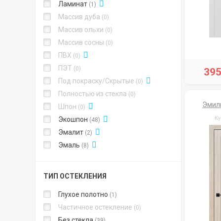
Ламинат
1
Массив дуба
0
Массив ольхи
0
Массив сосны
0
ПВХ
0
ПЭТ
0
39
Под покраску/Скрытые
0
Полностью из стекла
0
Эмил
Шпон
0
Ку
Экошпон
48
Эмалит
2
Эмаль
8
ТИП ОСТЕКЛЕНИЯ
Глухое полотно
1
Частичное остекление
0
Без стекла
39