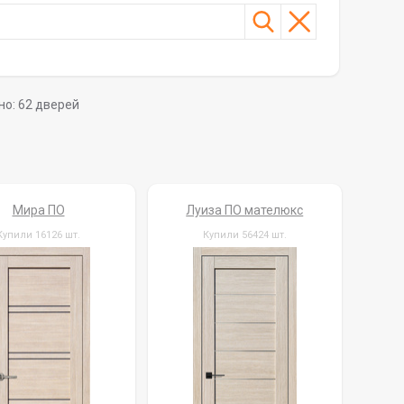
но:
62
дверей
Мира ПО
Луиза ПО мателюкс
Купили 16126 шт.
Купили 56424 шт.