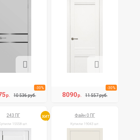
-30%
-30%
75
8090
р.
р.
10 536 руб.
11 557 руб.
243 ПГ
Файн 0 ПГ
Купили 15558 шт.
Купили 19043 шт.