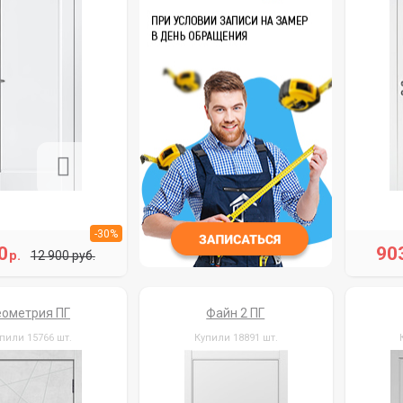
-30%
0
90
р.
12 900 руб.
еометрия ПГ
Файн 2 ПГ
пили 15766 шт.
Купили 18891 шт.