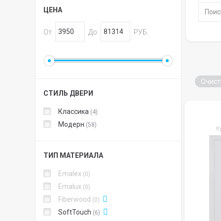
ЦЕНА
От
До
РУБ
Очист
СТИЛЬ ДВЕРИ
Классика
4
Модерн
58
К
ТИП МАТЕРИАЛА
Emalex
0
Emalux
0
Fiberwood
0
SoftTouch
6