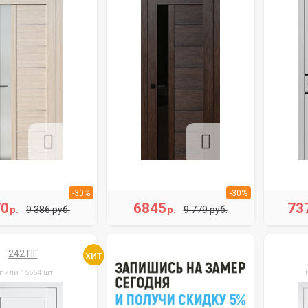
-30%
-30%
70
6845
73
р.
р.
9 386 руб.
9 779 руб.
242 ПГ
пили 15554 шт.