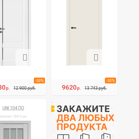
-30%
-30%
30
9620
р.
р.
12 900 руб.
13 743 руб.
UNI 104 ПО
Купили 13013 шт.