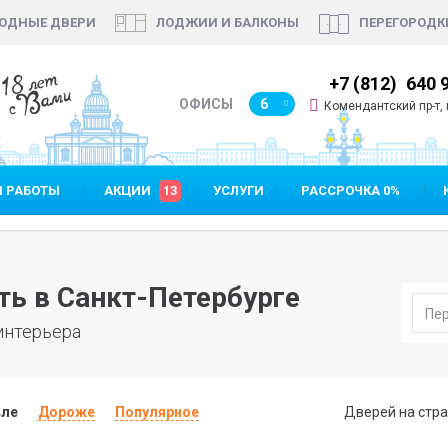
ОДНЫЕ ДВЕРИ
ЛОДЖИИ И БАЛКОНЫ
ПЕРЕГОРОДК
18 лет
12)
640 90 48
+7 (812)
640 90 48
с Вами
ОФИСЫ
6
Комендантский пр-т, пр. Испы
 РАБОТЫ
АКЦИИ
13
УСЛУГИ
РАССРОЧКА 0%
ь в Санкт-Петербурге
интерьера
ле
Дороже
Популярное
Дверей на стра