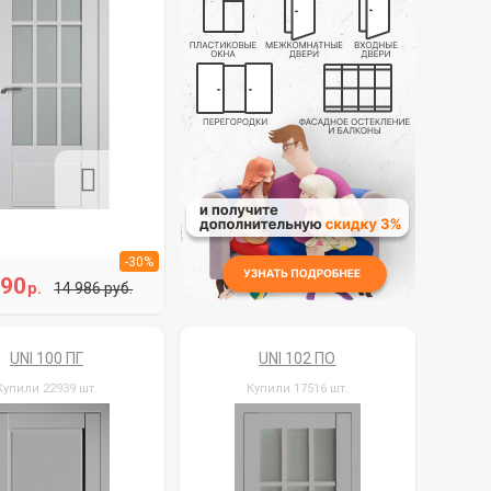
-30%
490
р.
14 986 руб.
UNI 100 ПГ
UNI 102 ПО
Купили 22939 шт.
Купили 17516 шт.