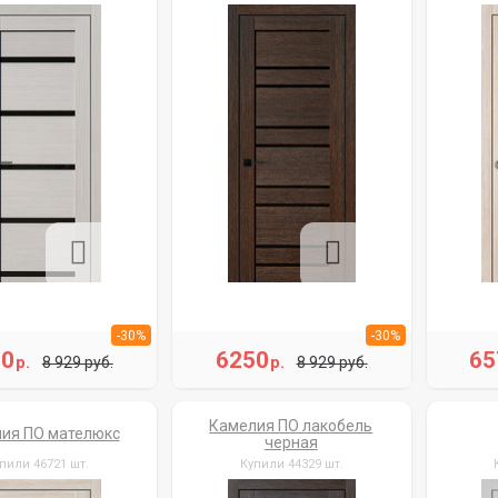
-30%
-30%
50
6250
65
р.
р.
8 929 руб.
8 929 руб.
Камелия ПО лакобель
ия ПО мателюкс
черная
пили 46721 шт.
Купили 44329 шт.