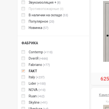
Звукоизоляция +
8
Противопожарные
0
В наличии на складе
53
Популярное
20
Новинка
57
ФАБРИКА
Contemp
+110
DveriЯ
+666
Fabriano
+77
FAKT
Italy
+237
62
Lider
+100
NOVA
+10
Камел
Ruan
+62
Ку
Skyline
+91
Uberture