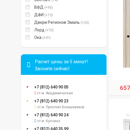
+4
ВФД
+95
ДФИ
+13
Двери Регионов Эмаль
+25
Лорд
+70
Ока
+41
Расчет цены за 5 минут!
Звоните сейчас!
65
+7 (812)
640 90 05
ст.м. Академическая
+7 (812)
640 90 23
ст.м. Проспект Большевиков
+7 (812)
640 90 24
Ку
ст.м. Купчино
+7 (812)
640 35 99