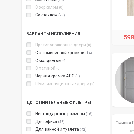
С зеркалом
0
Со стеклом
22
ВАРИАНТЫ ИСПОЛНЕНИЯ
59
Противопожарные двери
0
С алюминиевой кромкой
14
С молдингом
6
С патиной
0
Черная кромка АБС
8
Шумоизоляционные двери
0
ДОПОЛНИТЕЛЬНЫЕ ФИЛЬТРЫ
Нестандартные размеры
16
Для офиса
53
Эмилия П
Для ванной и туалета
42
Ку