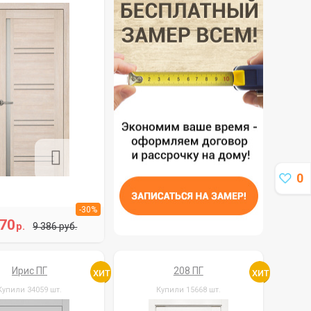
0
-30%
70
р.
9 386 руб.
Ирис ПГ
208 ПГ
Купили 34059 шт.
Купили 15668 шт.