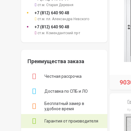
ст.м. Старая Деревня
+7 (812)
640 90 48
ст.м. пл. Александра Невского
+7 (812)
640 90 48
ст.м. Комендантский пр-т
Преимущества заказа
Честная рассрочка
903
Доставка по СПБ и ЛО
Г
Бесплатный замер в
удобное время
Ку
Гарантия от производителя