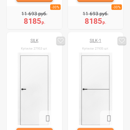
-30%
-30%
11 693 руб.
11 693 руб.
8185
8185
р.
р.
SILK
SILK-1
Купили 27953 шт.
Купили 27935 шт.