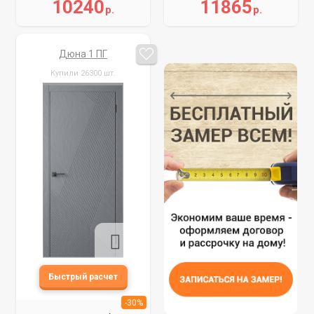
10240
11865
р.
р.
Дюна 1 ПГ
Купили 26300 шт.
-30%