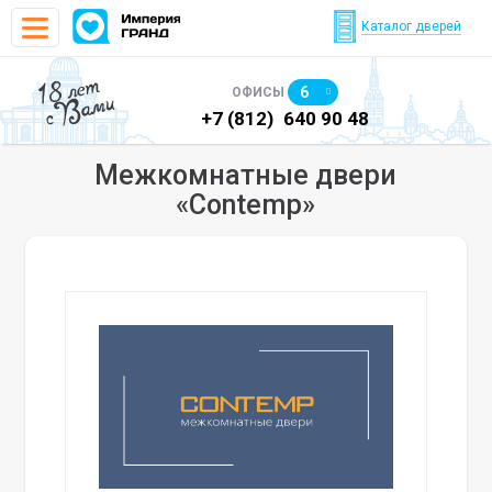
Каталог дверей
18 лет
6
ОФИСЫ
с Вами
)
640 90 48
+7 (812)
640 90 48
+7
Межкомнатные двери
«Contemp»