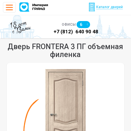
Каталог дверей
18 лет
6
ОФИСЫ
с Вами
)
640 90 48
+7 (812)
640 90 48
+7
Дверь FRONTERA 3 ПГ объемная
филенка