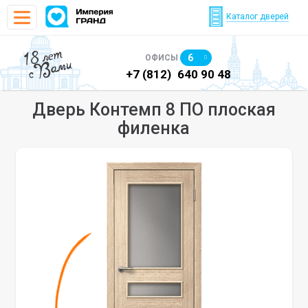
Каталог дверей
18 лет
6
ОФИСЫ
с Вами
)
640 90 48
+7 (812)
640 90 48
+7
Дверь Контемп 8 ПО плоская
филенка