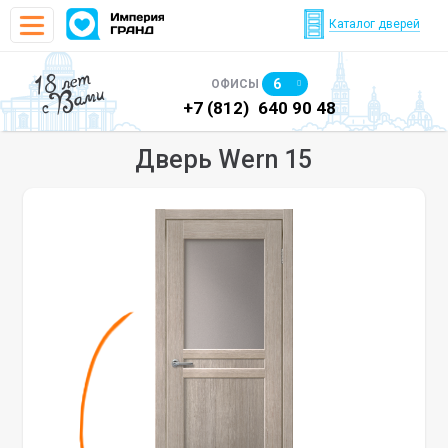
Каталог дверей
18 лет
6
ОФИСЫ
с Вами
)
640 90 48
+7 (812)
640 90 48
+7
Дверь Wern 15