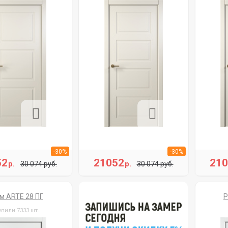
-30%
-30%
52
21052
21
р.
р.
30 074 руб.
30 074 руб.
м ARTE 28 ПГ
Р
упили 7333 шт.