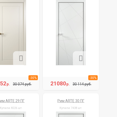
-30%
-30%
052
21080
р.
р.
30 074 руб.
30 114 руб.
им ARTE 29 ПГ
Рим ARTE 30 ПГ
Купили 8226 шт.
Купили 7438 шт.