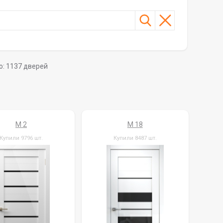
о:
1137
дверей
M 2
M 18
Купили 9796 шт.
Купили 8487 шт.