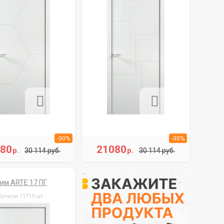
-30%
-30%
080
21080
р.
р.
30 114 руб.
30 114 руб.
им ARTE 17 ПГ
Купили 11719 шт.