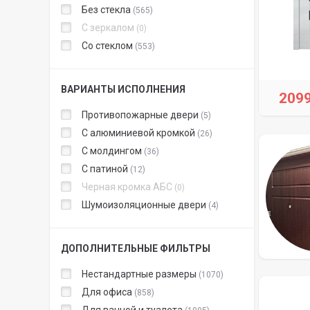
Без стекла
565
С зеркалом
0
Со стеклом
553
ВАРИАНТЫ ИСПОЛНЕНИЯ
209
Противопожарные двери
5
С алюминиевой кромкой
26
С молдингом
36
С патиной
12
Черная кромка АБС
0
Шумоизоляционные двери
4
ДОПОЛНИТЕЛЬНЫЕ ФИЛЬТРЫ
Нестандартные размеры
1070
Для офиса
858