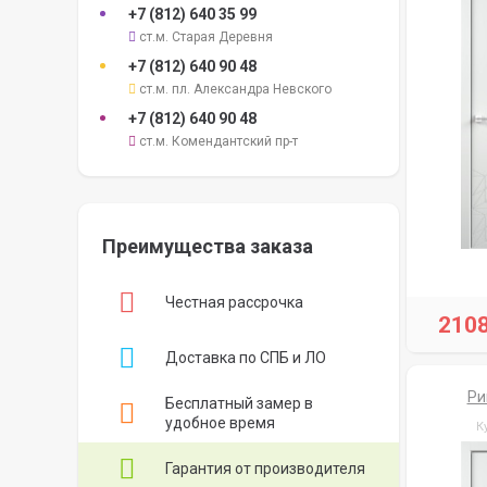
+7 (812)
640 35 99
ст.м. Старая Деревня
+7 (812)
640 90 48
ст.м. пл. Александра Невского
+7 (812)
640 90 48
ст.м. Комендантский пр-т
Преимущества заказа
Честная рассрочка
210
Доставка по СПБ и ЛО
Ри
Бесплатный замер в
удобное время
К
Гарантия от производителя