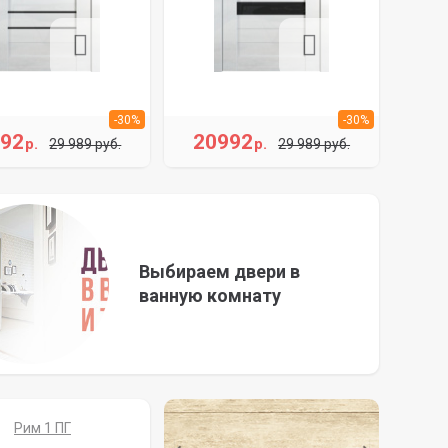
-30%
-30%
992
20992
р.
р.
29 989 руб.
29 989 руб.
Выбираем двери в
ванную комнату
Рим 1 ПГ