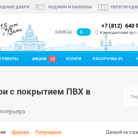
ОДНЫЕ ДВЕРИ
ЛОДЖИИ И БАЛКОНЫ
ПЕРЕГОРОДК
18 лет
 (812)
640 90 48
+7 (812)
640 90
с Вами
ОФИСЫ
6
Комендантский пр-т, пр.
 РАБОТЫ
АКЦИИ
13
УСЛУГИ
РАССРОЧКА 0%
и с покрытием ПВХ в
интерьера
ле
Дороже
Популярное
Дверей на стра