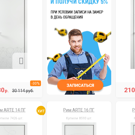
-30%
80
21
р.
30 114 руб.
м ARTE 14 ПГ
Рим ARTE 16 ПГ
Р
упили 7426 шт.
Купили 8593 шт.