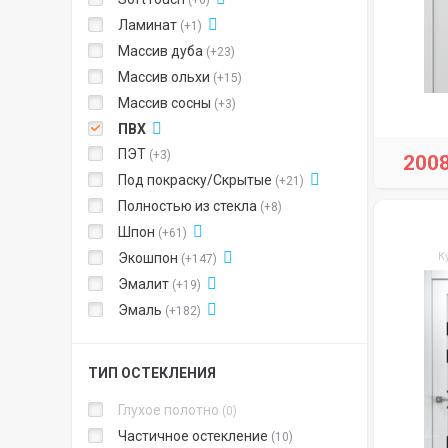
+6
Ламинат
+1
Массив дуба
+23
Массив ольхи
+15
Массив сосны
+3
ПВХ
ПЭТ
+3
200
Под покраску/Скрытые
+21
Полностью из стекла
+8
Шпон
+61
Экошпон
К
+147
Эмалит
+19
Эмаль
+182
ТИП ОСТЕКЛЕНИЯ
Глухое полотно
0
Частичное остекление
10