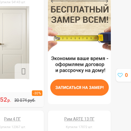
Купили 54143 шт.
0
-30%
052
р.
30 074 руб.
Рим 4 ПГ
Рим ARTE 13 ПГ
Купили 12367 шт.
Купили 17072 шт.