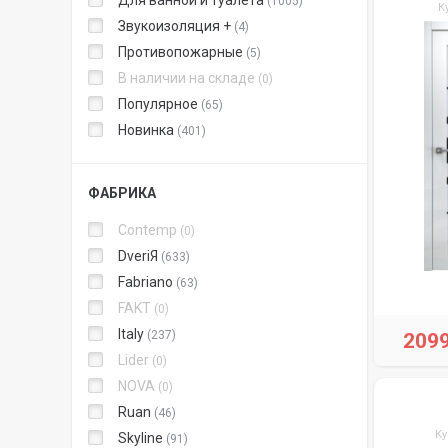
Для ванной и туалета
1005
К
Звукоизоляция +
4
Противопожарные
5
В наличии на складе
0
Популярное
65
Новинка
401
ФАБРИКА
Contemp
0
DveriЯ
633
Fabriano
63
FAKT
0
Italy
237
209
Lider
0
NOVA
0
Ruan
46
Ку
Skyline
91