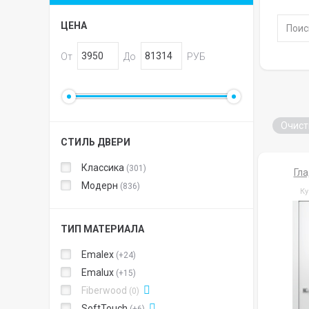
ЦЕНА
От
До
РУБ
Очист
СТИЛЬ ДВЕРИ
Классика
301
Гла
Модерн
836
Ку
ТИП МАТЕРИАЛА
Emalex
+24
Emalux
+15
Fiberwood
0
SoftTouch