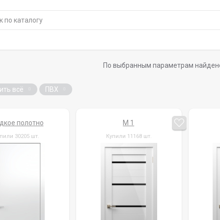
По выбранным параметрам найден
ить всё
ПВХ
дкое полотно
M 1
пили 30205 шт.
Купили 11168 шт.