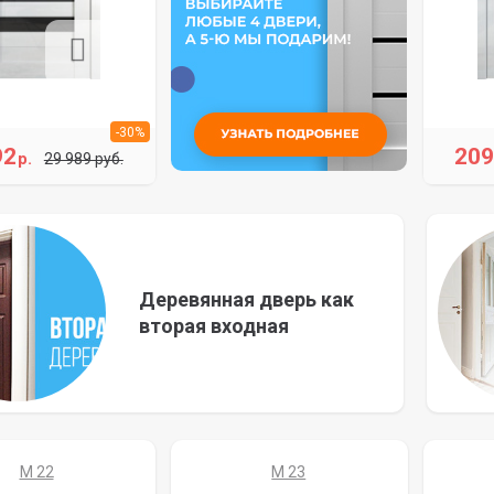
-30%
92
20
р.
29 989 руб.
Деревянная дверь как
вторая входная
M 22
M 23