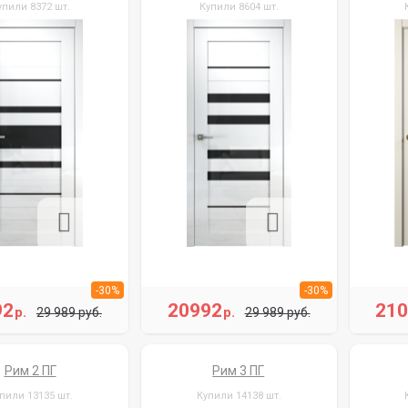
упили 8372 шт.
Купили 8604 шт.
-30%
-30%
92
20992
21
р.
р.
29 989 руб.
29 989 руб.
Рим 2 ПГ
Рим 3 ПГ
пили 13135 шт.
Купили 14138 шт.