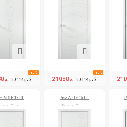
-30%
-30%
80
21080
21
р.
р.
30 114 руб.
30 114 руб.
м ARTE 18 ПГ
Рим ARTE 15 ПГ
Р
упили 8206 шт.
Купили 8230 шт.