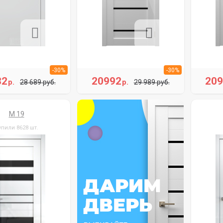
-30%
-30%
82
20992
20
р.
р.
28 689 руб.
29 989 руб.
M 19
упили 8628 шт.