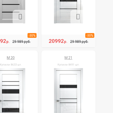
-30%
-30%
992
20992
р.
р.
29 989 руб.
29 989 руб.
M 20
M 21
Купили 8633 шт.
Купили 8491 шт.