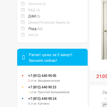
Uberture
0
ВФД
0
ДФИ
5
Двери Регионов Эмаль
0
Лорд
62
Ока
0
Расчет цены за 5 минут!
Звоните сейчас!
210
+7 (812)
640 90 05
ст.м. Академическая
+7 (812)
640 90 23
Ри
ст.м. Проспект Большевиков
+7 (812)
640 90 24
К
ст.м. Купчино