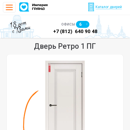
Каталог дверей
18 лет
6
ОФИСЫ
с Вами
)
640 90 48
+7 (812)
640 90 48
+7
Дверь Ретро 1 ПГ