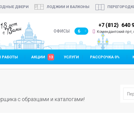
ОДНЫЕ ДВЕРИ
ЛОДЖИИ И БАЛКОНЫ
ПЕРЕГОРОДК
18 лет
7 (812)
640 90 48
+7 (812)
640 
с Вами
ОФИСЫ
6
Комендантский пр-т, п
 РАБОТЫ
АКЦИИ
13
УСЛУГИ
РАССРОЧКА 0%
рщика с образцами и каталогами!