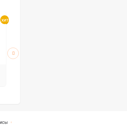
Атум 5 ПО стекло White
Атум 6 ПГ
Cloud
5912
5912
руб.
руб.
8 446 р.
8 446 р.
исы