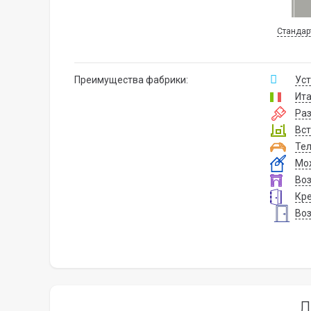
Стандар
Преимущества фабрики:
Уст
Ита
Ра
Вст
Тел
Мож
Воз
Кре
Воз
Л