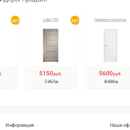
Lider ПО
Гладкое полотно
5150
5600
б.
руб.
руб.
7 357 р.
8 000 р.
Информация
Наши оф