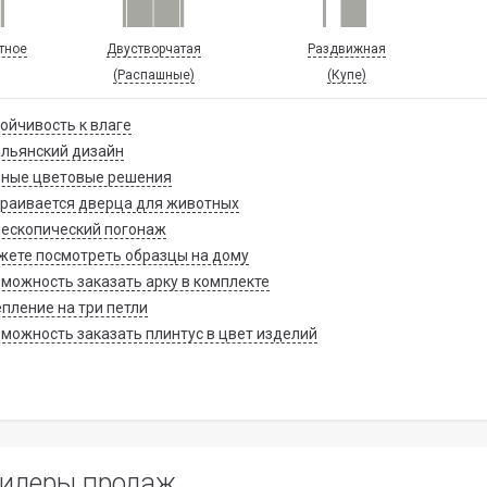
тное
Двустворчатая
Раздвижная
(Распашные)
(Купе)
ойчивость к влаге
льянский дизайн
зные цветовые решения
раивается дверца для животных
ескопический погонаж
ете посмотреть образцы на дому
можность заказать арку в комплекте
пление на три петли
можность заказать плинтус в цвет изделий
идеры продаж