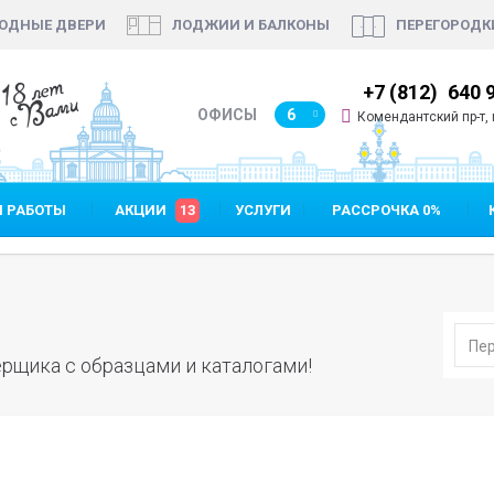
ОДНЫЕ ДВЕРИ
ЛОДЖИИ И БАЛКОНЫ
ПЕРЕГОРОДК
18 лет
7 (812)
640 90 48
+7 (812)
640 
с Вами
ОФИСЫ
6
Комендантский пр-т, п
 РАБОТЫ
АКЦИИ
13
УСЛУГИ
РАССРОЧКА 0%
рщика с образцами и каталогами!