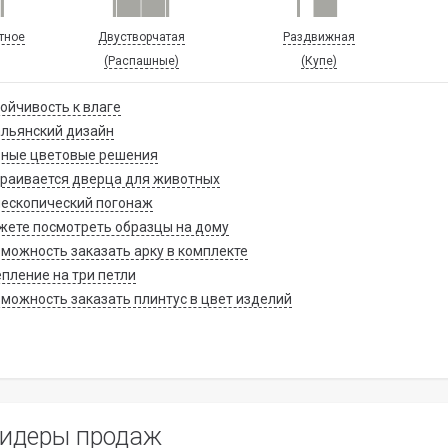
тное
Двустворчатая
Раздвижная
(Распашные)
(Купе)
ойчивость к влаге
льянский дизайн
зные цветовые решения
раивается дверца для животных
ескопический погонаж
ете посмотреть образцы на дому
можность заказать арку в комплекте
пление на три петли
можность заказать плинтус в цвет изделий
идеры продаж