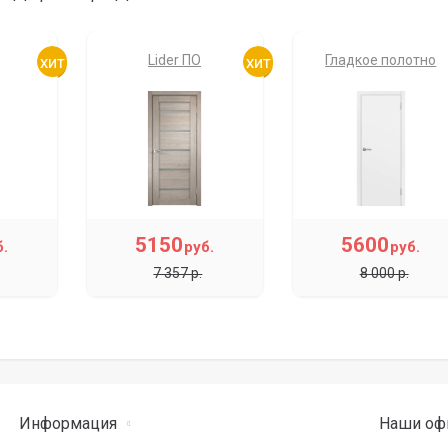
Lider ПО
Гладкое полотно
5150
5600
б.
руб.
руб.
7 357 р.
8 000 р.
Информация
Наши оф