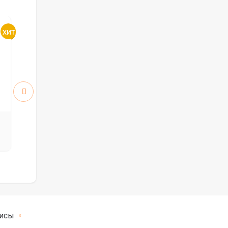
Атум 5 ПО стекло White
Атум 6 ПГ
Cloud
5912
5912
руб.
руб.
8 446 р.
8 446 р.
исы