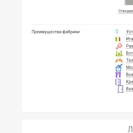
Стандар
Преимущества фабрики:
Уст
Ита
Ра
Вст
Тел
Мож
Воз
Кре
Воз
Л