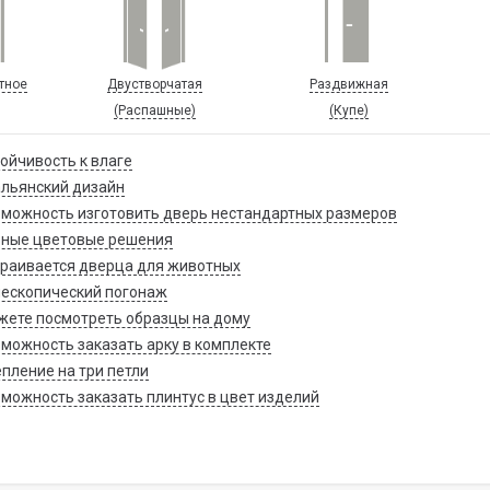
тное
Двустворчатая
Раздвижная
(Распашные)
(Купе)
ойчивость к влаге
льянский дизайн
можность изготовить дверь нестандартных размеров
зные цветовые решения
раивается дверца для животных
ескопический погонаж
ете посмотреть образцы на дому
можность заказать арку в комплекте
пление на три петли
можность заказать плинтус в цвет изделий