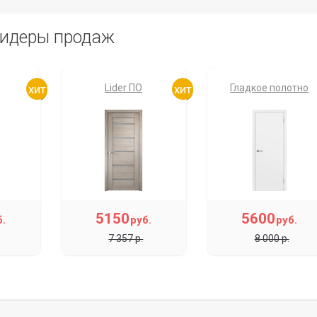
идеры продаж
Lider ПО
Гладкое полотно
5150
5600
б.
руб.
руб.
7 357 р.
8 000 р.