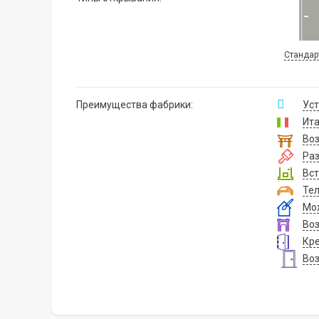
Стандар
Преимущества фабрики:
Уст
Ита
Воз
Ра
Вст
Тел
Мож
Воз
Кре
Воз