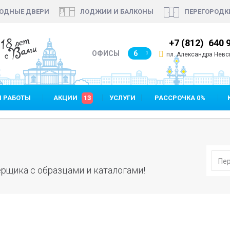
ОДНЫЕ ДВЕРИ
ЛОДЖИИ И БАЛКОНЫ
ПЕРЕГОРОДК
18 лет
7 (812)
640 35 99
+7 (812)
640 
с Вами
ОФИСЫ
6
пл. Александра Невск
 РАБОТЫ
АКЦИИ
13
УСЛУГИ
РАССРОЧКА 0%
рщика с образцами и каталогами!