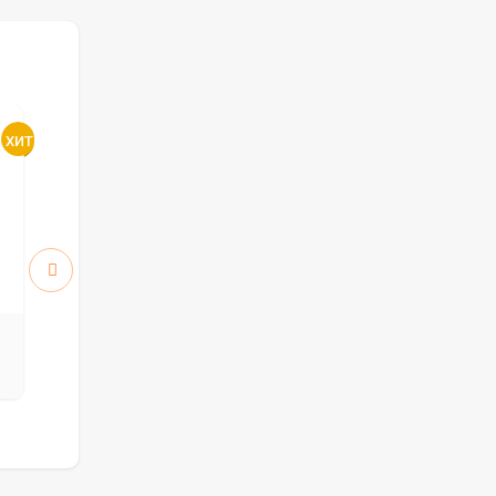
Атум 5 ПО стекло White
Атум 6 ПГ
Cloud
5912
5912
руб.
руб.
8 446 р.
8 446 р.