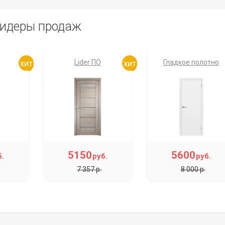
идеры продаж
Lider ПО
Гладкое полотно
5150
5600
б.
руб.
руб.
7 357 р.
8 000 р.