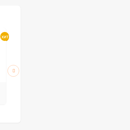
Атум 5 ПО стекло White
Атум 6 ПГ
Cloud
5912
5912
руб.
руб.
8 446 р.
8 446 р.