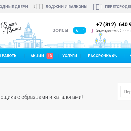
ОДНЫЕ ДВЕРИ
ЛОДЖИИ И БАЛКОНЫ
ПЕРЕГОРОДК
18 лет
7 (812)
640 90 48
+7 (812)
640 
с Вами
ОФИСЫ
6
Комендантский пр-т, п
 РАБОТЫ
АКЦИИ
13
УСЛУГИ
РАССРОЧКА 0%
рщика с образцами и каталогами!