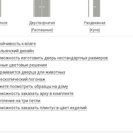
тное
Двустворчатая
Раздвижная
(Распашные)
(Купе)
ойчивость к влаге
льянский дизайн
можность изготовить дверь нестандартных размеров
зные цветовые решения
раивается дверца для животных
ескопический погонаж
ете посмотреть образцы на дому
можность заказать арку в комплекте
пление на три петли
можность заказать плинтус в цвет изделий