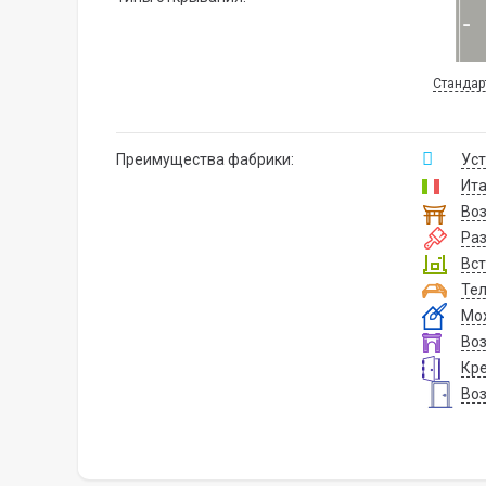
Стандар
Преимущества фабрики:
Уст
Ита
Воз
Ра
Вст
Тел
Мож
Воз
Кре
Воз