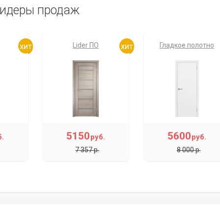
идеры продаж
Lider ПО
Гладкое полотно
5150
5600
б.
руб.
руб.
7 357 р.
8 000 р.