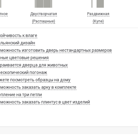
тное
Двустворчатая
Раздвижная
(Распашные)
(Купе)
ойчивость к влаге
льянский дизайн
можность изготовить дверь нестандартных размеров
зные цветовые решения
раивается дверца для животных
ескопический погонаж
ете посмотреть образцы на дому
можность заказать арку в комплекте
пление на три петли
можность заказать плинтус в цвет изделий