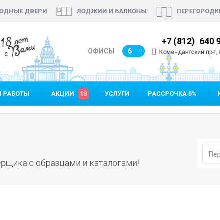
ОДНЫЕ ДВЕРИ
ЛОДЖИИ И БАЛКОНЫ
ПЕРЕГОРОДК
18 лет
7 (812)
640 90 48
+7 (812)
640 
с Вами
ОФИСЫ
6
Комендантский пр-т, п
 РАБОТЫ
АКЦИИ
13
УСЛУГИ
РАССРОЧКА 0%
рщика с образцами и каталогами!