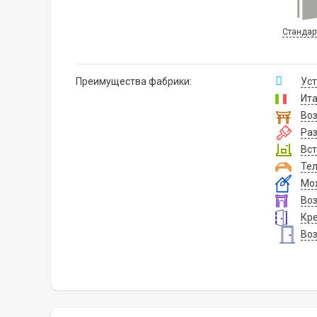
Стандар
Преимущества фабрики:
Уст
Ита
Воз
Ра
Вст
Тел
Мож
Воз
Кре
Воз