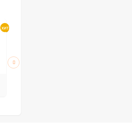
Атум 5 ПО стекло White
Атум 6 ПГ
Cloud
5912
5912
руб.
руб.
8 446 р.
8 446 р.