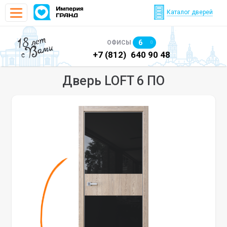
Каталог дверей
18 лет
6
ОФИСЫ
с Вами
)
640 90 48
+7 (812)
640 90 48
+7
Дверь LOFT 6 ПО