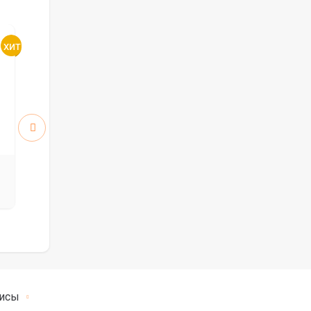
Атум 5 ПО стекло White
Атум 6 ПГ
Cloud
5912
5912
руб.
руб.
8 446 р.
8 446 р.
исы