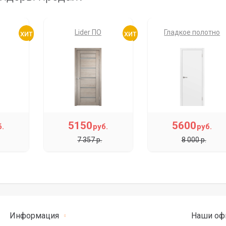
Lider ПО
Гладкое полотно
5150
5600
б.
руб.
руб.
7 357 р.
8 000 р.
Информация
Наши оф