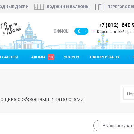
ОДНЫЕ ДВЕРИ
ЛОДЖИИ И БАЛКОНЫ
ПЕРЕГОРОДК
18 лет
7 (812)
640 90 48
+7 (812)
640 
с Вами
ОФИСЫ
6
Комендантский пр-т, п
 РАБОТЫ
АКЦИИ
13
УСЛУГИ
РАССРОЧКА 0%
рщика с образцами и каталогами!
Выбор покупат