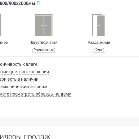
/800/900x2000мм
тное
Двустворчатая
Раздвижная
(Распашные)
(Купе)
ойчивость к влаге
зные цветовые решения
ри есть в наличии
ескопический погонаж
ете посмотреть образцы на дому
идеры продаж