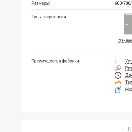
Размеры:
600/700
Типы открывания:
Стандар
Преимущества фабрики:
Уст
Ра
Две
Тел
Мож
Л