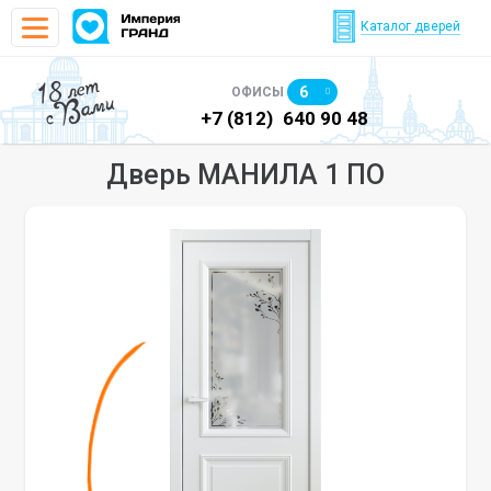
Каталог дверей
18 лет
6
ОФИСЫ
с Вами
)
640 90 48
+7 (812)
640 90 48
+7
Дверь МАНИЛА 1 ПО