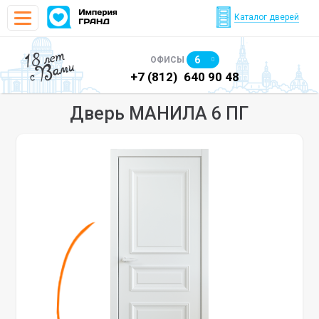
Каталог дверей
18 лет
6
ОФИСЫ
с Вами
)
640 90 48
+7 (812)
640 90 48
+7
Дверь МАНИЛА 6 ПГ