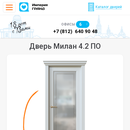
Каталог дверей
18 лет
6
ОФИСЫ
с Вами
)
640 90 48
+7 (812)
640 90 48
+7
Дверь Милан 4.2 ПО