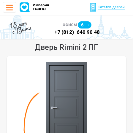
Каталог дверей
18 лет
6
ОФИСЫ
с Вами
)
640 90 48
+7 (812)
640 90 48
+7
Дверь Rimini 2 ПГ