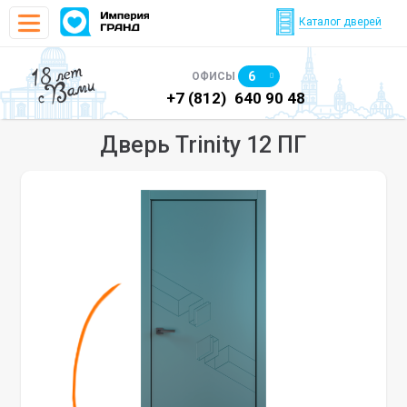
Каталог дверей
18 лет
6
ОФИСЫ
с Вами
)
640 90 48
+7 (812)
640 90 48
+7
Дверь Trinity 12 ПГ