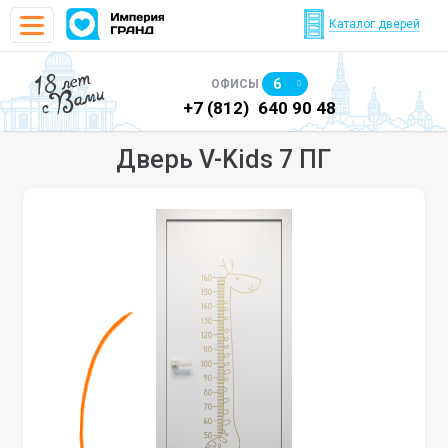
Каталог дверей
18 лет
6
ОФИСЫ
с Вами
)
640 90 48
+7 (812)
640 90 48
+7
Дверь V-Kids 7 ПГ