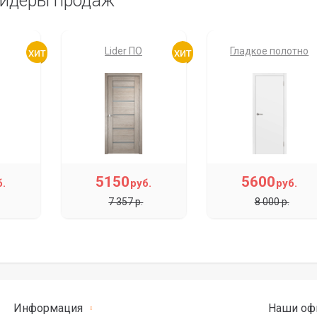
идеры продаж
Lider ПО
Гладкое полотно
5150
5600
б.
руб.
руб.
7 357 р.
8 000 р.
Информация
Наши оф