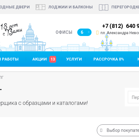
ОДНЫЕ ДВЕРИ
ЛОДЖИИ И БАЛКОНЫ
ПЕРЕГОРОДК
18 лет
7 (812)
640 35 99
+7 (812)
640 
с Вами
ОФИСЫ
6
пл. Александра Невск
 РАБОТЫ
АКЦИИ
13
УСЛУГИ
РАССРОЧКА 0%
ПГ
Г
рщика с образцами и каталогами!
Выбор покупат