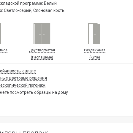
складской программе: Белый.
з: Светло-серый, Слоновая кость.
тное
Двустворчатая
Раздвижная
(Распашные)
(Купе)
ойчивость к влаге
зные цветовые решения
ескопический погонаж
ете посмотреть образцы на дому