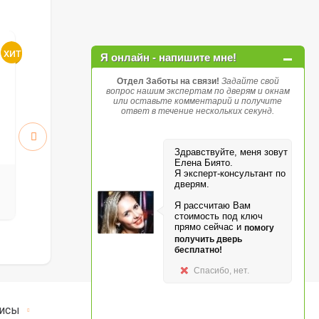
Атум 5 ПО стекло White
Атум 6 ПГ
Я онлайн - напишите мне!
Cloud
Отдел Заботы на связи!
Задайте свой
вопрос нашим экспертам по дверям и окнам
или оставьте комментарий и получите
ответ в течение нескольких секунд.
Здравствуйте, меня зовут
Елена Биято.
Я эксперт-консультант по
5912
5912
руб.
руб.
дверям.
8 446 р.
8 446 р.
Я рассчитаю Вам
стоимость под ключ
прямо сейчас и
помогу
получить дверь
бесплатно!
Спасибо, нет.
исы