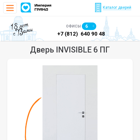
Каталог дверей
18 лет
6
ОФИСЫ
с Вами
)
640 90 48
+7 (812)
640 90 48
+7
Дверь INVISIBLE 6 ПГ