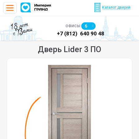
Каталог дверей
18 лет
6
ОФИСЫ
с Вами
)
640 90 48
+7 (812)
640 90 48
+7
Дверь Lider 3 ПО