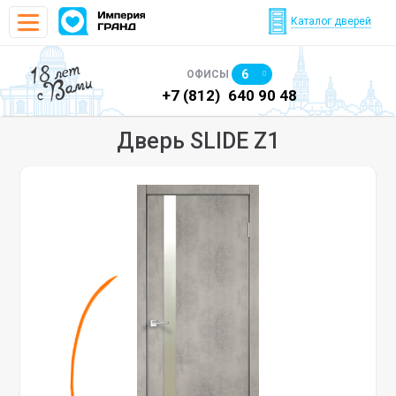
Каталог дверей
18 лет
6
ОФИСЫ
с Вами
)
640 90 48
+7 (812)
640 90 48
+7
Дверь SLIDE Z1