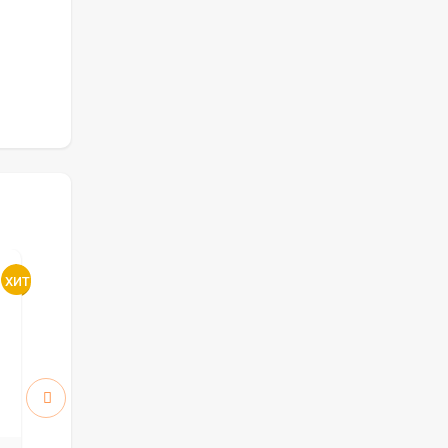
Атум 5 ПО стекло White
Атум 6 ПГ
Cloud