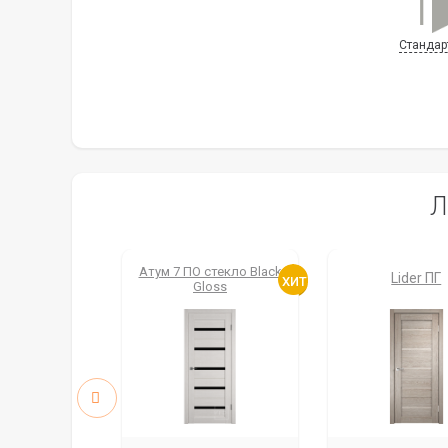
Стандар
Л
 стекло Black
Атум 7 ПО стекло Black
Lider ПГ
loss
Gloss