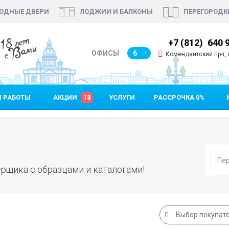
ОДНЫЕ ДВЕРИ
ЛОДЖИИ И БАЛКОНЫ
ПЕРЕГОРОДК
18 лет
7 (812)
640 90 48
+7 (812)
640 
с Вами
ОФИСЫ
6
Комендантский пр-т, п
 РАБОТЫ
АКЦИИ
13
УСЛУГИ
РАССРОЧКА 0%
рщика с образцами и каталогами!
Выбор покупат