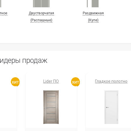
тное
Двустворчатая
Раздвижная
(Распашные)
(Купе)
идеры продаж
Lider ПО
Гладкое полотно