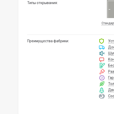
Типы открывания:
Стандар
Преимущества фабрики:
Уст
Дос
Шу
Ко
Бе
Ра
Гар
Тол
Две
Соо