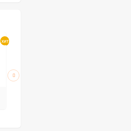
Атум 5 ПО стекло White
Атум 6 ПГ
Cloud
5912
5912
руб.
руб.
8 446 р.
8 446 р.