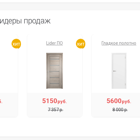
идеры продаж
Lider ПО
Гладкое полотно
5150
5600
б.
руб.
руб.
7 357 р.
8 000 р.