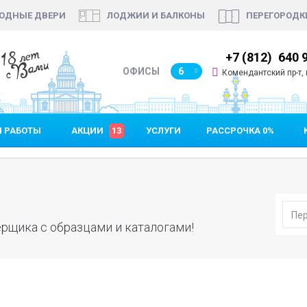
ОДНЫЕ ДВЕРИ
ЛОДЖИИ И БАЛКОНЫ
ПЕРЕГОРОДК
18 лет
7 (812)
640 90 48
+7 (812)
640 
с Вами
ОФИСЫ
6
Комендантский пр-т, п
 РАБОТЫ
АКЦИИ
13
УСЛУГИ
РАССРОЧКА 0%
рщика с образцами и каталогами!