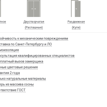
тное
Двустворчатая
Раздвижная
(Распашные)
(Купе)
ойчивость к механическим повреждениям
тавка по Санкт-Петербургу и ЛО
моизоляция
нсультация квалифицированных специалистов
сплатный вызов замерщика
зные цветовые решения
антия 2 года
ько натуральные материалы
рь из массива сосны
тветствие ГОСТ