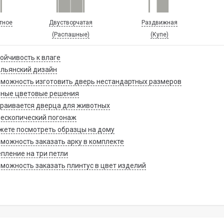
тное
Двустворчатая
Раздвижная
(Распашные)
(Купе)
ойчивость к влаге
льянский дизайн
можность изготовить дверь нестандартных размеров
зные цветовые решения
раивается дверца для животных
ескопический погонаж
ете посмотреть образцы на дому
можность заказать арку в комплекте
пление на три петли
можность заказать плинтус в цвет изделий