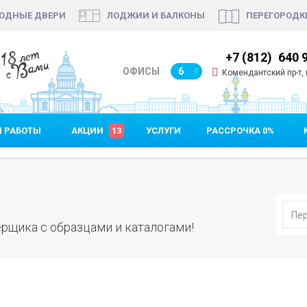
ОДНЫЕ ДВЕРИ
ЛОДЖИИ И БАЛКОНЫ
ПЕРЕГОРОДК
18 лет
7 (812)
640 90 48
+7 (812)
640 
с Вами
ОФИСЫ
6
Комендантский пр-т, п
 РАБОТЫ
АКЦИИ
13
УСЛУГИ
РАССРОЧКА 0%
рщика с образцами и каталогами!