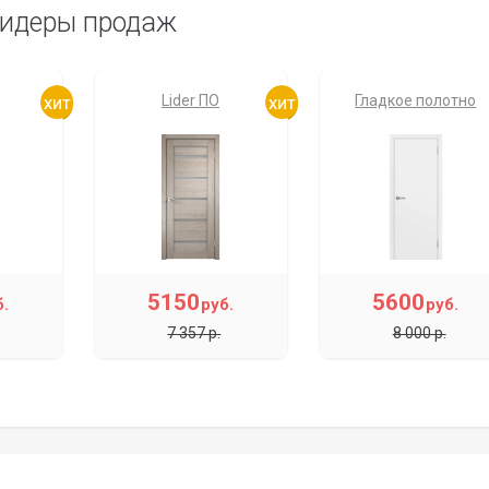
идеры продаж
Lider ПО
Гладкое полотно
5150
5600
б.
руб.
руб.
7 357 р.
8 000 р.