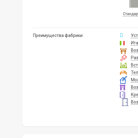
Стандар
Преимущества фабрики:
Уст
Ита
Воз
Ра
Вст
Тел
Мож
Воз
Кре
Воз