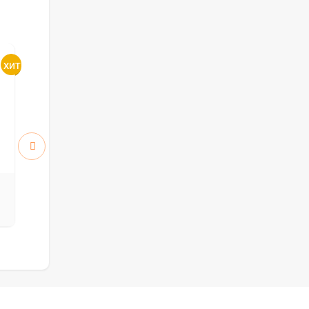
Атум 5 ПО стекло White
Атум 6 ПГ
Cloud
5912
5912
руб.
руб.
8 446 р.
8 446 р.