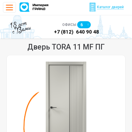
Каталог дверей
18 лет
6
ОФИСЫ
с Вами
)
640 90 48
+7 (812)
640 90 48
+7
Дверь TORA 11 MF ПГ