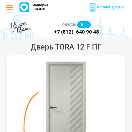
Каталог дверей
18 лет
6
ОФИСЫ
с Вами
)
640 90 48
+7 (812)
640 90 48
+7
Дверь TORA 12 F ПГ