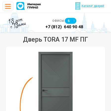
Каталог дверей
18 лет
6
ОФИСЫ
с Вами
)
640 90 48
+7 (812)
640 90 48
+7
Дверь TORA 17 MF ПГ