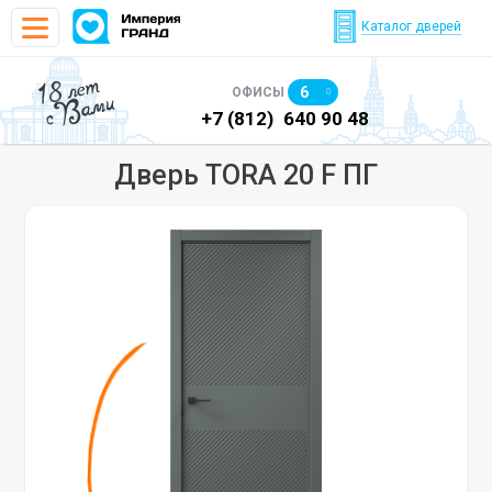
Каталог дверей
18 лет
6
ОФИСЫ
с Вами
)
640 90 48
+7 (812)
640 90 48
+7
Дверь TORA 20 F ПГ