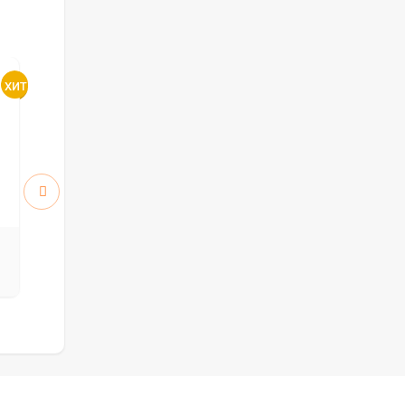
Атум 5 ПО стекло White
Атум 6 ПГ
Cloud
5912
5912
руб.
руб.
8 446 р.
8 446 р.