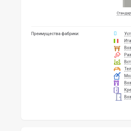
Стандар
Преимущества фабрики:
Уст
Ита
Воз
Ра
Вст
Тел
Мож
Воз
Кре
Воз