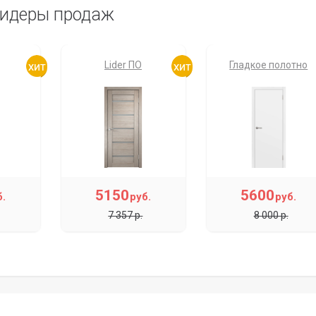
идеры продаж
Lider ПО
Гладкое полотно
5150
5600
б.
руб.
руб.
7 357 р.
8 000 р.