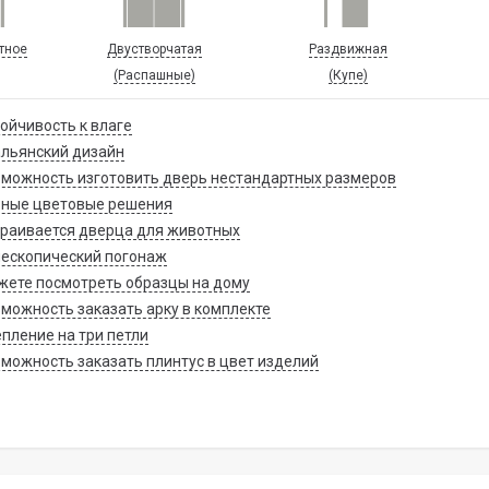
тное
Двустворчатая
Раздвижная
(Распашные)
(Купе)
ойчивость к влаге
льянский дизайн
можность изготовить дверь нестандартных размеров
зные цветовые решения
раивается дверца для животных
ескопический погонаж
ете посмотреть образцы на дому
можность заказать арку в комплекте
пление на три петли
можность заказать плинтус в цвет изделий