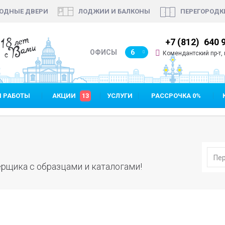
ОДНЫЕ ДВЕРИ
ЛОДЖИИ И БАЛКОНЫ
ПЕРЕГОРОДК
18 лет
7 (812)
640 90 48
+7 (812)
640 
с Вами
ОФИСЫ
6
Комендантский пр-т, п
 РАБОТЫ
АКЦИИ
13
УСЛУГИ
РАССРОЧКА 0%
рщика с образцами и каталогами!