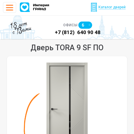
Каталог дверей
18 лет
6
ОФИСЫ
с Вами
)
640 90 48
+7 (812)
640 90 48
+7
Дверь TORA 9 SF ПО