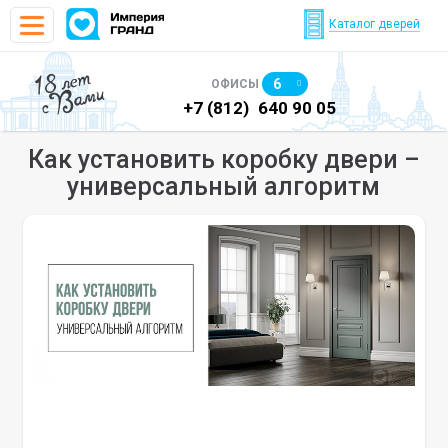
Каталог дверей
18 лет
6
ОФИСЫ
с Вами
)
640 90 48
+7 (812)
640 90 05
+7
Как установить коробку двери –
универсальный алгоритм