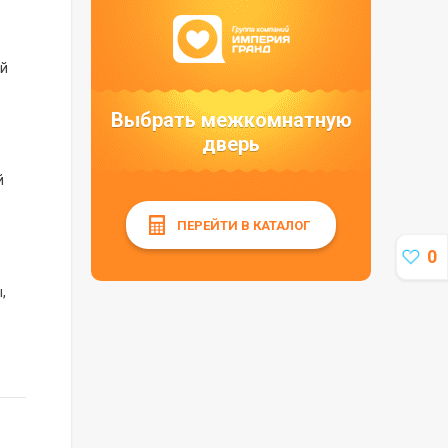
ей
Выбрать межкомнатную
дверь
й
ПЕРЕЙТИ В КАТАЛОГ
0
,