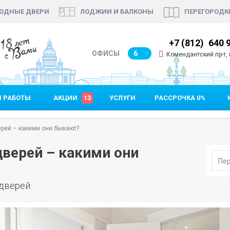
ОДНЫЕ ДВЕРИ
ЛОДЖИИ И БАЛКОНЫ
ПЕРЕГОРОДК
18 лет
7 (812)
640 90 48
+7 (812)
640 
с Вами
ОФИСЫ
6
Комендантский пр-т, п
 РАБОТЫ
АКЦИИ
13
УСЛУГИ
РАССРОЧКА 0%
рей – какими они бывают?
верей – какими они
 дверей