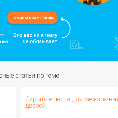
Это вас ни к чему
се
не обязывает
а все
.
сные статьи по теме
Скрытые петли для межкомна
дверей