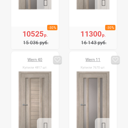
-30%
-30%
10525
11300
р.
р.
15 036 руб.
16 143 руб.
Wern 40
Wern 11
Купили 4817 шт.
Купили 7670 шт.