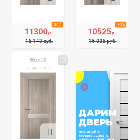
-30%
-30%
11300
10525
р.
р.
16 143 руб.
15 036 руб.
Wern 20
Купили 7514 шт.