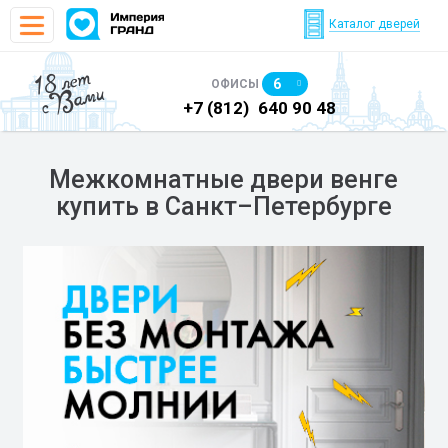
Каталог дверей
18 лет
6
ОФИСЫ
с Вами
)
640 90 48
+7 (812)
640 90 48
+7
Межкомнатные двери венге
купить в Санкт–Петербурге