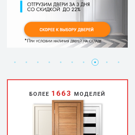
Дарим
Бесплатный
Дарим
Ручки
Доставка
Установка
Скидка
Двери
Чистый
Рассрочк
двери
замер
скидку
в
в
бесплатно
5%
без
монтаж
0%
3%!
подарок!
подарок
монтажа
1663
БОЛЕЕ
МОДЕЛЕЙ