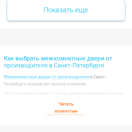
Показать еще
Как выбрать межкомнатные двери от
производителя в Санкт-Петербурге
Межкомнатные двери от производителя
в Санкт-
Петербурге предлагают многие компании.
Это популярный сегмент, так как двери в квартиры и частные
дома изготавливаются сегодня в широчайшем ассортименте,
Читать
что обусловлено высоким потребительским спросом.
полностью
Сложность в том, что на самом деле далеко не все компании
являются производителями, хотя позиционируют себя именно
так. Если вы покупаете межкомнатные двери от надежного