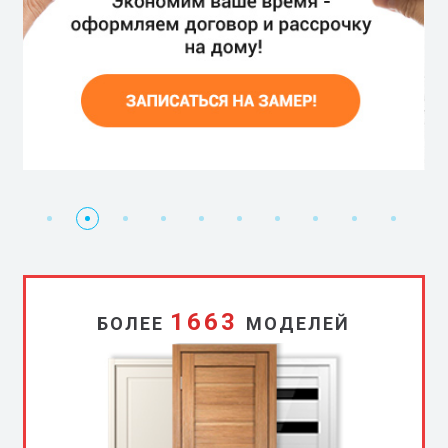
Дарим
Бесплатный
Дарим
Ручки
Доставка
Установка
Скидка
Двери
Чистый
Рассрочк
двери
замер
скидку
в
в
бесплатно
5%
без
монтаж
0%
3%!
подарок!
подарок
монтажа
1663
БОЛЕЕ
МОДЕЛЕЙ