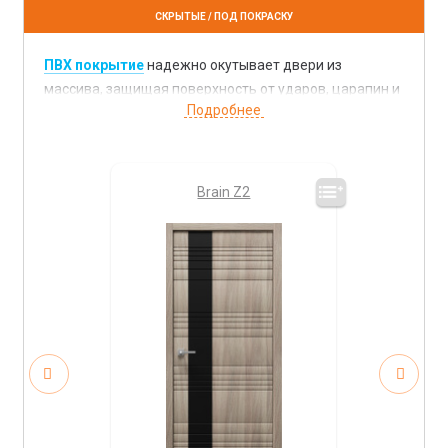
СКРЫТЫЕ / ПОД ПОКРАСКУ
ПВХ покрытие
надежно окутывает двери из
массива, защищая поверхность от ударов, царапин и
воздействия света и влаги. Такие двери легко
моются и не боятся бытовых моющих средств. При
грамотном уходе и эксплуатации такие двери
прослужат вам долго и будут радовать своим
Brain Z2
безупречным внешним видом