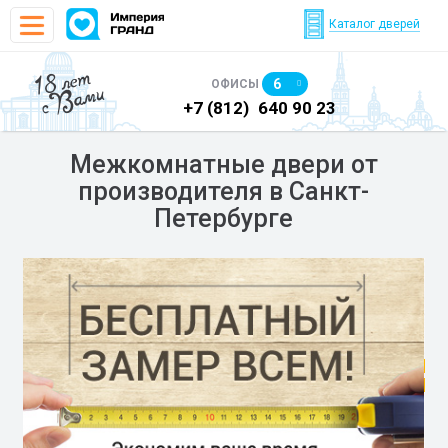
Каталог дверей
18 лет
6
ОФИСЫ
с Вами
)
640 90 05
+7 (812)
640 90 23
+7
Межкомнатные двери от
производителя в Санкт-
Петербурге